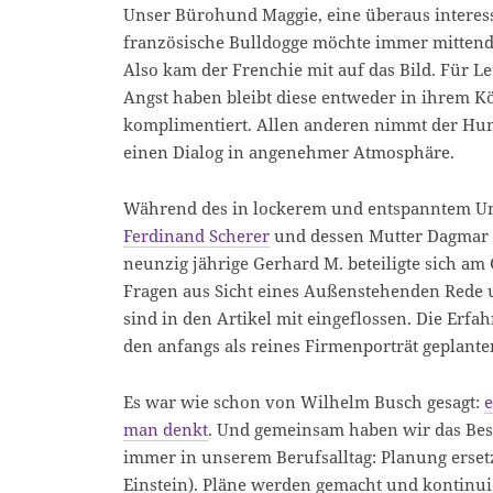
Unser Bürohund Maggie, eine überaus interess
französische Bulldogge möchte immer mittendr
Also kam der Frenchie mit auf das Bild. Für 
Angst haben bleibt diese entweder in ihrem 
komplimentiert. Allen anderen nimmt der Hun
einen Dialog in angenehmer Atmosphäre.
Während des in lockerem und entspanntem Um
Ferdinand Scherer
und dessen Mutter Dagmar S
neunzig jährige Gerhard M. beteiligte sich am 
Fragen aus Sicht eines Außenstehenden Rede 
sind in den Artikel mit eingeflossen. Die Erf
den anfangs als reines Firmenporträt geplanten
Es war wie schon von Wilhelm Busch gesagt:
e
man denkt
. Und gemeinsam haben wir das Best
immer in unserem Berufsalltag: Planung ersetz
Einstein). Pläne werden gemacht und kontinuie