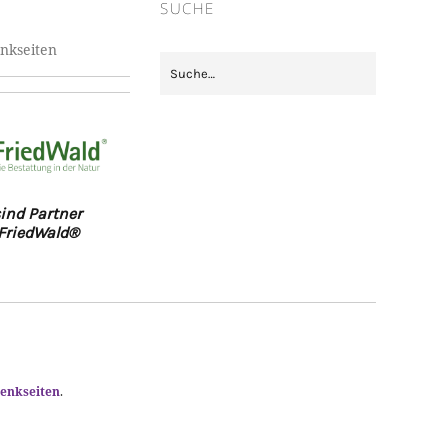
SUCHE
nkseiten
ind Partner
FriedWald®
enkseiten