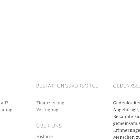
BESTATTUNGSVORSORGE
GEDENKSE
all?
Finanzierung
Gedenkseite
reuung
Verfügung
Angehörige,
Bekannte z
gemeinsam z
ÜBER UNS
Erinnerunge
Historie
Menschen z