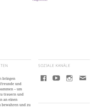
ITEN
SOZIALE KANÄLE
facebook
youtube
instagram
E-
n bringen
 Freunde und
Mail
usammen – um
u trauern und
n an einen
u bewahren und zu