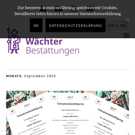
Zur besseren Benutzerführung speichern wir Cookies.
facebook
youtube
instagram
E-
Detaillierte Infos hierzu in unserer Datenschutzerklärung
Mail
ERKLÄRFILME
OK
DATENSCHUTZERKLÄRUNG
September 2020
MONATE: