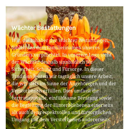
Wächter Bestattungen
Wir, die Inhaber der Wächter Bestattungen,
fühlen uns dem Familiennamen unseres
Gründers verpflichtet. In unserem Logo steht
der Wächter deshalb sinnbildlich für
Sicherheit, Schutz und Fürsorge. In dieser
Tradition leisten wir tagtäglich unsere Arbeit,
die wir stets im Sinne der Angehörigen und der
Verstorbenen erfüllen. Dies umfasst die
vertrauensvolle, einfühlsame Beratung sowie
die Begleitung der Hinterbliebenen einerseits
als auch den respektvollen und fürsorglichen
Umgang mit dem Verstorbenen andererseits.