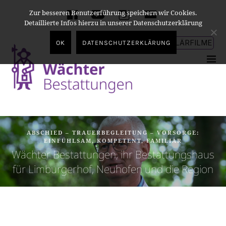
Zur besseren Benutzerführung speichern wir Cookies.
facebook
youtube
instagram
E-
Detaillierte Infos hierzu in unserer Datenschutzerklärung
Mail
ERKLÄRFILME
OK
DATENSCHUTZERKLÄRUNG
ABSCHIED – TRAUERBEGLEITUNG – VORSORGE:
EINFÜHLSAM, KOMPETENT, FAMILIÄR
Wächter Bestattungen, ihr Bestattungshaus
für Limburgerhof, Neuhofen und die Region