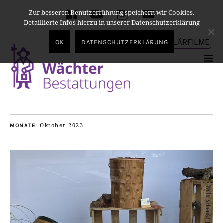
Zur besseren Benutzerführung speichern wir Cookies.
facebook
youtube
instagram
E-
Detaillierte Infos hierzu in unserer Datenschutzerklärung
Mail
ERKLÄRFILME
OK
DATENSCHUTZERKLÄRUNG
Oktober 2023
MONATE: